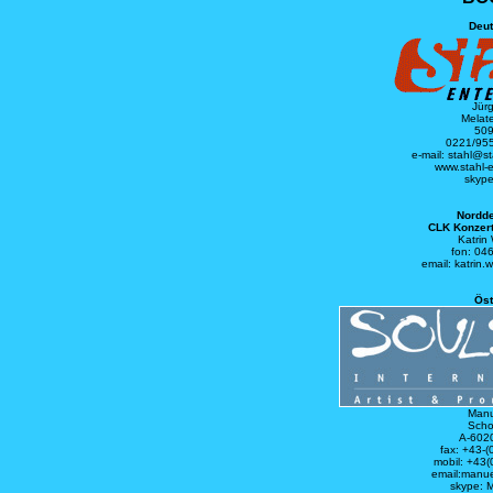
Deu
Jür
Melat
509
0221/955
e-mail: stahl@s
www.stahl-
skype
Nordde
CLK Konzert
Katrin
fon: 04
email: katrin
Öst
Manu
Scho
A-6020
fax: +43-
mobil: +43
email:manue
skype: 