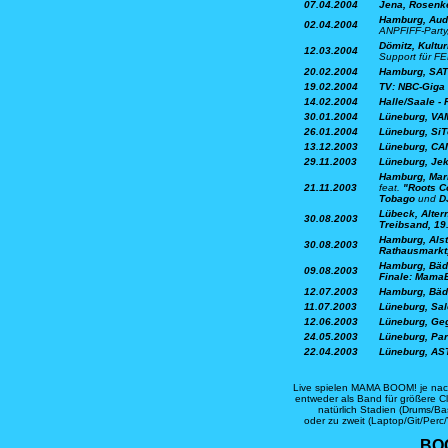
07.04.2004
Jena, Rosenke
Hamburg, Aud
02.04.2004
ANPFIFF-Party
Dömitz, Kultu
12.03.2004
Support für F
20.02.2004
Hamburg, SA
19.02.2004
TV: NBC-Giga
14.02.2004
Halle/Saale - 
30.01.2004
Lüneburg, VA
26.01.2004
Lüneburg, Si
13.12.2003
Lüneburg, CA
29.11.2003
Lüneburg, Jek
Hamburg, Mar
21.11.2003
feat.
"Roots 
Tobago
und
D
Lübeck, Alter
30.08.2003
Treibsand, 19
Hamburg, Als
30.08.2003
Rathausmarkt,
Hamburg, Bäd
09.08.2003
Finale: MamaB
12.07.2003
Hamburg, Bäd
11.07.2003
Lüneburg, Sa
12.06.2003
Lüneburg, Ge
24.05.2003
Lüneburg, Pa
22.04.2003
Lüneburg, AS
Live spielen MAMA BOOM! je nac
entweder als Band für größere Cl
natürlich Stadien (Drums/Ba
oder zu zweit (Laptop/Git/Perc/
BO