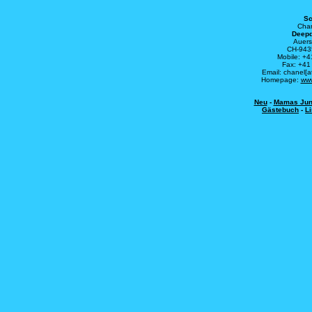
Sc
Chan
Deepd
Auers
CH-943
Mobile: +4
Fax: +41
Email: chanel[
Homepage:
www
Neu
-
Mamas Ju
Gästebuch
-
L