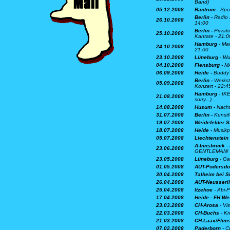
Band)
05.12.2008
Rantrum
- Spor
Berlin -
Radio 
26.10.2008
14:00
Berlin -
Privat
25.10.2008
Kantate - 21:0
Hamburg
- Man
24.10.2008
21:00
23.10.2008
Lüneburg
- Wu
04.10.2008
Flensburg
- M
06.09.2008
Heide -
Buddy´s
Berlin -
Werksta
05.09.2008
Konzert - 22:4
Hamburg
- IKE
21.08.2008
sorry...)
14.08.2008
Husum -
Nacht
31.07.2008
Berlin -
Kunstf
19.07.2008
Weidefelder S
18.07.2008
Heide -
Musikp
05.07.2008
Liechtenstein
A-Innsbruck
-
23.06.2008
GENTLEMAN! -
23.05.2008
Lüneburg
- Ga
01.05.2008
AUT-Podersdo
30.04.2008
Talheim bei 
26.04.2008
AUT-Neusserl
25.04.2008
Itzehoe
- Abi-P
17.04.2008
Heide
-
FH We
23.03.2008
CH-Arosa
- Vi
22.03.2008
CH-Buchs
- K
21.03.2008
CH-Laax/Flim
07.02.2008
Paderborn
- C