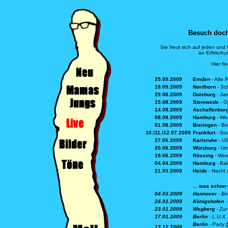
Besuch doch
Sie freut sich auf jeden und 
an Erfrischu
Hier fi
25.09
.2009
Emden
- Alte 
19.09
.2009
Nordhorn
- Sc
29.08
.2009
Duisburg
- Jam
15.08
.2009
Stemwede
- O
14.08
.2009
Aschaffenbur
08.08
.2009
Hamburg
- Wel
01.08
.2009
Bieringen
- Be
10./11./12.07
.2009
Frankfurt
- Sou
27.06
.2009
Karlsruhe
-
US
20.06
.2009
Würzburg
-
Um
19.06
.2009
Rössing
-
Wee
04.04
.2009
Hamburg
-
Bal
21
.03.2009
Heide
-
Nacht 
... was schon
04.03.2009
Hannover
-
Be
24.01.2009
Königshofen
-
23.01.2009
Wegberg
- Zur
17
.01.2009
Berlin
- L.U.X.
Berlin
- Party
13.12.2008