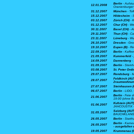
Berlin
- Aufstu
12.01.2008
Oranienburger 
31.12.2007
München
- Tol
15.12.2007
Hildesheim
- 
03.12.2007
Zürich (CH)
- 
01.12.2007
Chur (CH)
- We
30.11.2007
Basel (CH)
- A
29.11.2007
Thun (CH)
- Ca
23.11.2007
Lüneburg
- Wu
26.10.2007
Dresden
- Gro
19.10.2007
Eupen (B)
- R
22.09.2007
Berlin
- Kaffee
21.09.2007
Kummerfeld
-
14.09.2007
Dannenberg
- 
01.09.2007
Berlin
- Steinh
03.08.2007
St. Peter Ordi
29.07.2007
Rendsburg
- M
Feldkirch (AU
28.07.2007
2raumwohnun
27.07.2007
Steinhausen (
06.07.2007
Berlin
- LIDO, 
Berlin
- Fete d
21.06.2007
19:00 (ohne B
Kufstein (AUT)
01.06.2007
JAHCOUSTIX -
Salzburg (AUT
31.05.2007
BAUCHKLANG -
26.05.2007
Berlin
- Statth
Berlin
- Karnev
26.05.2007
- ausgefallen 
19.05.2007
Krummenau (