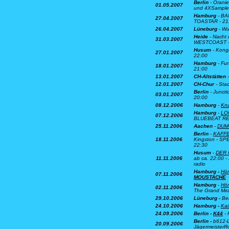
Berlin
- Oranie
01.05.2007
und 4XSample 
Hamburg
- BAM
27.04.2007
TOASTAR - 21
26.04.2007
Lüneburg
- Wu
Heide
- Nacht 
31.03.2007
WESTCOAST -
Husum
- Kongr
27.01.2007
22:00
Hamburg
- Fu
18.01.2007
21:00
13.01.2007
CH-Altstätten
-
12.01.2007
CH-Chur
- Stad
Berlin
- Juncti
03.01.2007
20:00
08.12.2006
Hamburg
-
Kn
Hamburg
-
LO
07.12.2006
BLUEBEAT RE
25.11.2006
Aachen
-
DUM
Berlin
-
KAFF
18.11.2006
Kingston - SP
22:30
H
usu
m
-
DER 
11.11.2006
ab ca. 22:00 -
radio
Hamburg -
Hör
07.11.2006
MOUSTACHE
Hamburg
-
Hör
02.11.2006
The Grand Mir
29.10.2006
Lüneburg -
Be
24.10.2006
Hamburg -
Kai
24.09.2006
Berlin -
K44
- 
Berlin -
b612-L
20.09.2006
JägermeisterR