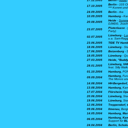
17.12.2005
Berlin -
Audio
Berlin -
103 Cl
17.10.2005
*** Kommt und v
24.09.2005
Berlin -
tba
10.09.2005
Hamburg -
Kar
Heide
-
Sommer
20.08.2005
DJMDG, Joachi
Platenlaase
-
23.07.2005
Party)
Lüneburg
-
Lun
02.07.2005
u.a. Sam-Ragg
23.06.2005
TIDE TV Ham
18.06.2005
Lüneburg
- St
17.06.2005
Boizenburg
- 
18.05.2005
Lüneburg
- Qu
27.03.2005
Heide, "Budd
Lüneburg, VA
28.01.2005
feat. Silly Wa
01.10.2004
Hamburg,
PON
Hamburg,
Fun
09.09.2004
The Monos und
14.08.2004
HH-Bergedorf
13.08.2004
Hamburg,
Kam
17.07.2004
Flörsheim Ope
20.06.2004
Lüneburg,
Sta
19.06.2004
Lüneburg,
Sta
12.06.2004
Treppendorf, 
09.06.2004
Ilmenau,
Berg
14.05.2004
Hamburg, Mar
Hamburg, Ka
06.05.2004
Support für
BL
24.04.2004
Berlin, Schok